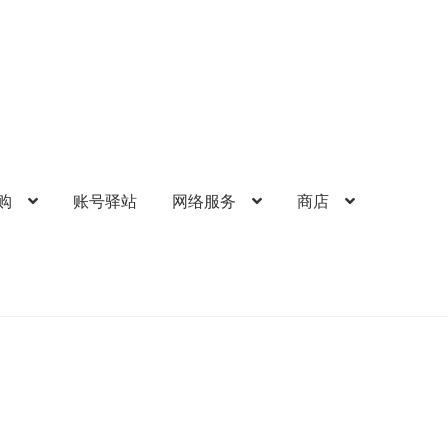
购
账号驿站
网络服务
商店
的帐户
礼品卡锁卡注意事项
结算-付款
结账
网络服务
苹果礼品卡
歌礼品卡
账号驿站
购物车
软件游戏内购