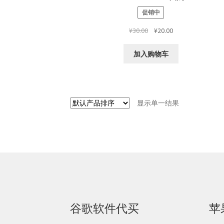
促销中
原
当
¥
30.00
¥
20.00
价
前
为：
价
加入购物车
¥30.00。
格
为：
¥20.00。
显示单一结果
谷歌软件代买
苹