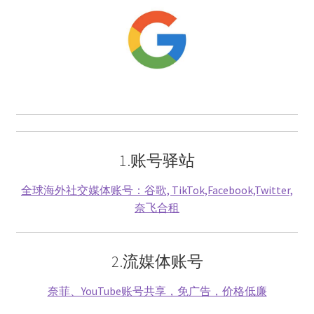
结算-付款
结账
网络服务
云短信-接码
安卓-V2rayN
1.账号驿站
全球海外社交媒体账号：谷歌, TikTok,Facebook,Twitter,
机场订阅
奈飞合租
流媒体账号
2.流媒体账号
环球巴士
奈菲、YouTube账号共享，免广告，价格低廉
谷歌产品