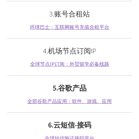
3.账号合租站
账号驿站
环球巴士：互联网账号充值合租平台
苹果礼品卡
苹果礼品卡付款页：
4.机场节点订阅IP
谷歌One
全球节点IP订阅：外贸留学必备线路
谷歌代购
5.谷歌产品
谷歌礼品卡
全部谷歌产品应用：软件、游戏、应用
土耳其礼品卡
6.云短信-接码
日本礼品卡
全球短信验证接码平台