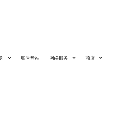
购
账号驿站
网络服务
商店
的帐户
礼品卡锁卡注意事项
结算-付款
结账
网络服务
苹果礼品卡
歌礼品卡
账号驿站
购物车
软件游戏内购