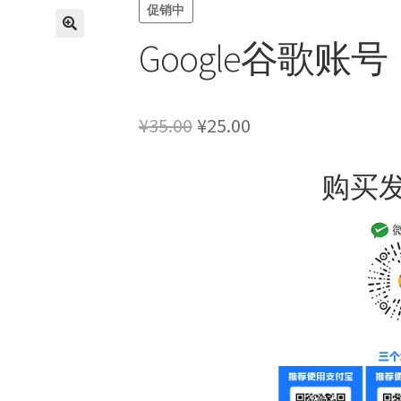
促销中
Google谷歌账号
原
当
¥
35.00
¥
25.00
价
前
购买
为：
价
¥35.00。
格
为：
¥25.00。