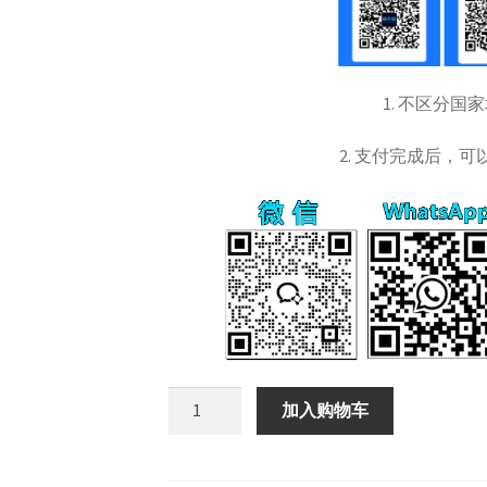
1. 不区分国
2. 支付完成后，
Google
加入购物车
谷
歌
账