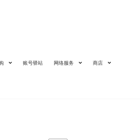
购
账号驿站
网络服务
商店
的帐户
礼品卡锁卡注意事项
结算-付款
结账
网络服务
苹果礼品卡
歌礼品卡
账号驿站
购物车
软件游戏内购