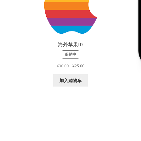
海外苹果ID
促销中
原
当
¥
30.00
¥
25.00
价
前
为：
价
加入购物车
¥30.00。
格
为：
¥25.00。