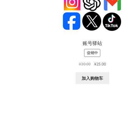
账号驿站
促销中
原
当
¥
30.00
¥
25.00
价
前
为：
价
加入购物车
¥30.00。
格
为：
¥25.00。