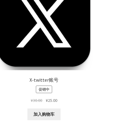
X-twitter账号
促销中
原
当
¥
30.00
¥
25.00
价
前
为：
价
加入购物车
¥30.00。
格
为：
¥25.00。