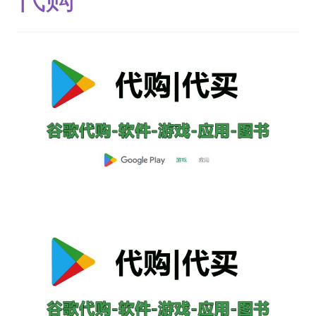
结算-付款
结账
网络服务
云短信-接码
安卓-V2rayN
机场订阅
流媒体账号
环球巴士
谷歌产品