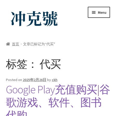
Skip
Skip
Menu
to
to
navigation
content
首页
首页
文章已标记为“代买”
ChatGPT-AI会员
标签：
代买
YouTube会员
商店
Posted on
2025年2月26日
by
ckh
Google Play充值购买|谷
我的帐户
歌游戏、软件、图书
礼品卡锁卡注意事项
代购