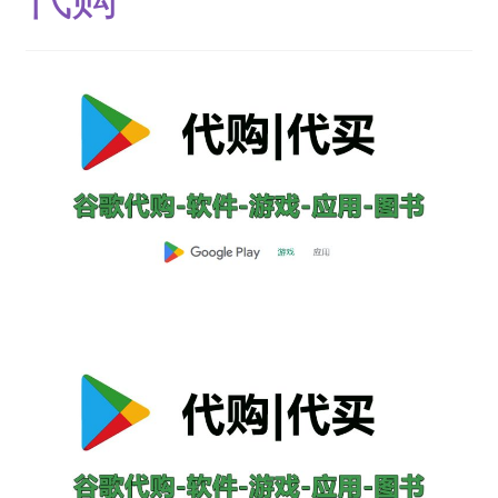
结算-付款
结账
网络服务
云短信-接码
安卓-V2rayN
机场订阅
流媒体账号
环球巴士
谷歌产品