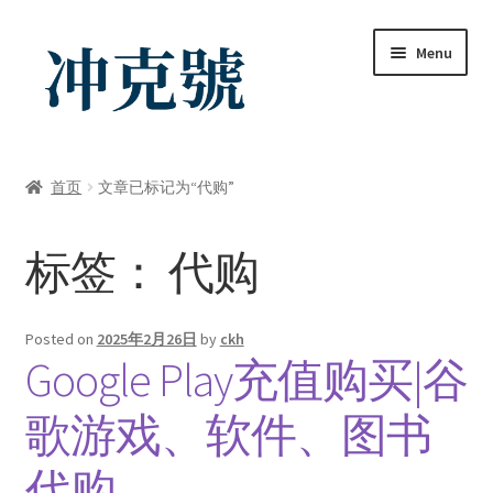
Skip
Skip
Menu
to
to
navigation
content
首页
首页
文章已标记为“代购”
ChatGPT-AI会员
标签：
代购
YouTube会员
商店
Posted on
2025年2月26日
by
ckh
Google Play充值购买|谷
我的帐户
歌游戏、软件、图书
礼品卡锁卡注意事项
代购