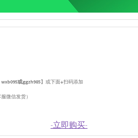
xb095或ggzh985
】或下面
↓
扫码添加
客服微信发货）
-立即购买-