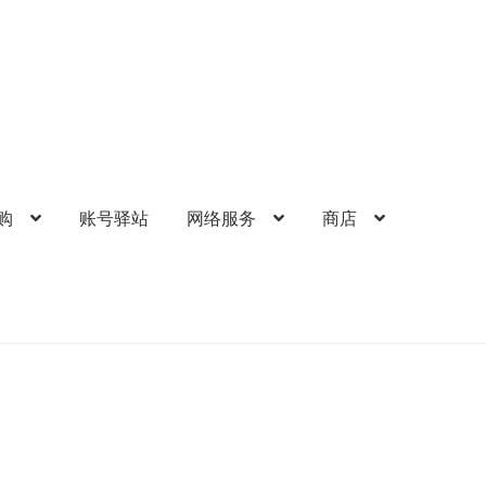
购
账号驿站
网络服务
商店
的帐户
礼品卡锁卡注意事项
结算-付款
结账
网络服务
苹果礼品卡
歌礼品卡
账号驿站
购物车
软件游戏内购