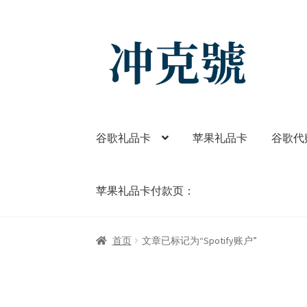
Skip
Skip
to
to
navigation
content
谷歌礼品卡
苹果礼品卡
谷歌代
苹果礼品卡付款页：
首页
ChatGPT-AI会员
YouTube会员
商店
我
首页
文章已标记为“Spotify账户”
苹果礼品卡付款页：
谷歌One
谷歌代购
谷