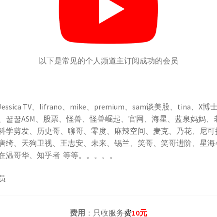
以下是常见的个人频道主订阅成功的会员
ay、Jessica TV、lifrano、mike、premium、sam谈美股
、꿀꿀ASM、股票、怪兽、怪兽崛起、官网、海星、蓝泉妈妈、
科学剪发、历史哥、聊哥、零度、麻辣空间、麦克、乃花、尼可
唐绮、天狗卫视、王志安、未来、锡兰、笑哥、笑哥进阶、星海
在温哥华、知乎者 等等。。。。。
员
费用
：只收服务
费
10元