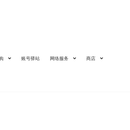
购
账号驿站
网络服务
商店
的帐户
礼品卡锁卡注意事项
结算-付款
结账
网络服务
苹果礼品卡
歌礼品卡
账号驿站
购物车
软件游戏内购