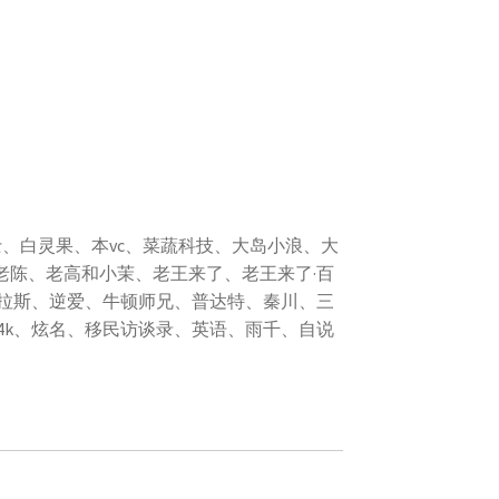
、tina、X博士、白灵果、本vc、菜蔬科技、大岛小浪、大
老陈、老高和小茉、老王来了、老王来了·百
拉斯、逆爱、牛顿师兄、普达特、秦川、三
4k、炫名、移民访谈录、英语、雨千、自说