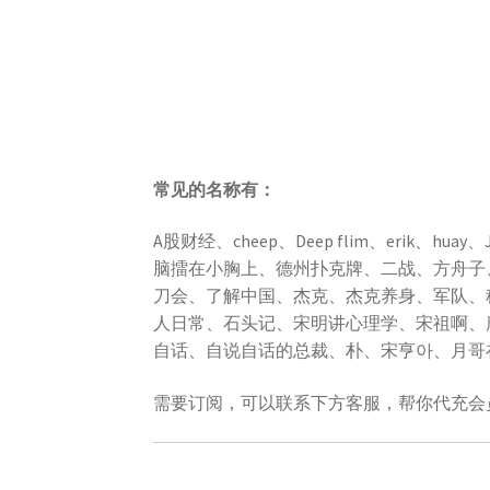
常见的名称有：
A股财经、cheep、Deep flim、erik、hu
脑擂在小胸上、德州扑克牌、二战、方舟子
刀会、了解中国、杰克、杰克养身、军队、
人日常、石头记、宋明讲心理学、宋祖啊、
自话、自说自话的总裁、朴、宋亨아、月哥
需要订阅，可以联系下方客服，帮你代充会