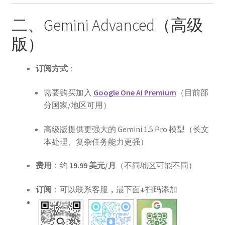
美区礼品卡
二、Gemini Advanced（高级
英国礼品卡
版）
韩区礼品卡
订阅方式
：
香港礼品卡
需要购买加入
Google One AI Premium
（目前部
分国家/地区可用）
账号驿站
高级版提供更强大的 Gemini 1.5 Pro 模型（长文
本处理、复杂任务能力更强）
购物车
费用
：约
19.99 美元/月
（不同地区可能不同）
软件游戏内购
订阅
：可以联系客服
，
最下面
↓
扫码添加