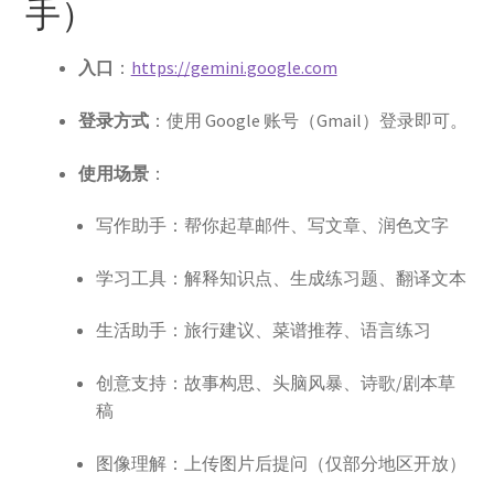
手）
账号驿站
入口
：
https://gemini.google.com
苹果礼品卡
登录方式
：使用 Google 账号（Gmail）登录即可。
苹果礼品卡付款页：
使用场景
：
谷歌One
写作助手：帮你起草邮件、写文章、润色文字
学习工具：解释知识点、生成练习题、翻译文本
谷歌代购
生活助手：旅行建议、菜谱推荐、语言练习
谷歌礼品卡
创意支持：故事构思、头脑风暴、诗歌/剧本草
土耳其礼品卡
稿
日本礼品卡
图像理解：上传图片后提问（仅部分地区开放）