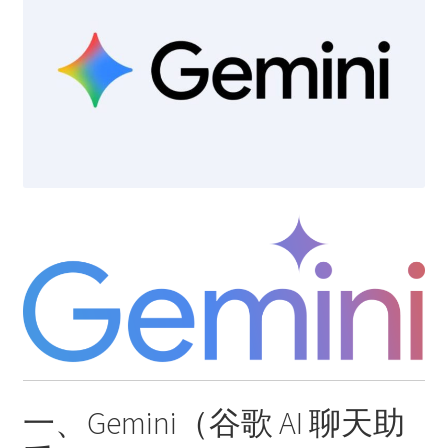
结算-付款
结账
网络服务
云短信-接码
安卓-V2rayN
机场订阅
流媒体账号
环球巴士
一、Gemini（谷歌 AI 聊天助
谷歌产品