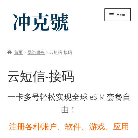
Skip
Skip
Menu
to
to
navigation
content
首页
首页
网络服务
云短信-接码
ChatGPT-AI会员
云短信-接码
YouTube会员
商店
一卡多号轻松实现全球 eSIM 套餐自
由！
我的帐户
注册各种账户、软件、游戏、应用
礼品卡锁卡注意事项