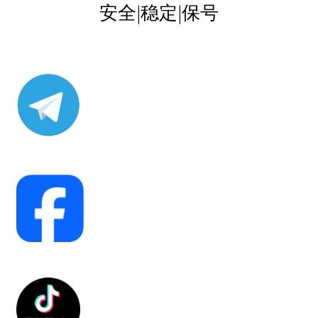
结算-付款
安全|稳定|保号
结账
网络服务
云短信-接码
安卓-V2rayN
机场订阅
流媒体账号
环球巴士
谷歌产品