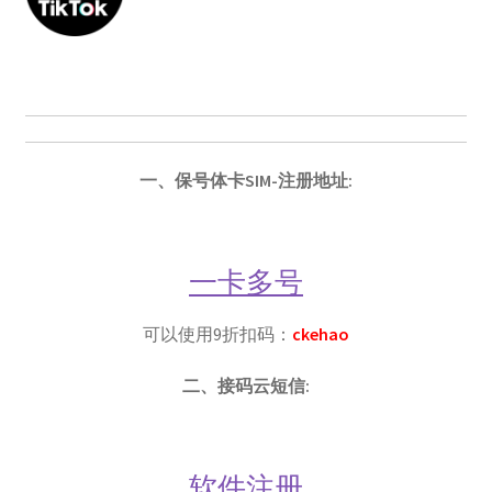
账号驿站
苹果礼品卡
苹果礼品卡付款页：
一、保号体卡SIM-注册地址:
谷歌One
一卡多号
谷歌代购
可以使用9
折扣码：
ckehao
谷歌礼品卡
二、接码云短信:
土耳其礼品卡
日本礼品卡
软件注册