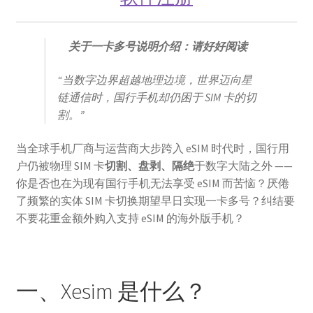
美区礼品卡
关于一卡多号说明介绍：请好好阅读
英国礼品卡
“当数字边界超越地理边境，世界迈向星
韩区礼品卡
链通信时，国行手机却仍困于 SIM 卡的切
割。”
香港礼品卡
当全球手机厂商与运营商大步跨入 eSIM 时代时，国行用
账号驿站
户仍被物理 SIM 卡
切割、盘剥、隔绝
于数字大陆之外 ——
你是否也在为现有国行手机无法享受 eSIM 而苦恼？厌倦
购物车
了频繁的实体 SIM 卡切换期望早日实现一卡多号？纠结要
不要花重金额外购入支持 eSIM 的海外版手机？
软件游戏内购
一、Xesim 是什么？