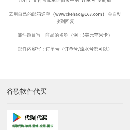
账号驿站
②用自己的邮箱送至
（wwwckehao@163.com）
会自动
收到回复
苹果礼品卡
邮件题目写：商品的名称（例：5美元苹果卡）
苹果礼品卡付款页：
邮件内容写：订单号（订单号/流水号都可以）
谷歌One
谷歌代购
谷歌礼品卡
谷歌软件代买
土耳其礼品卡
日本礼品卡