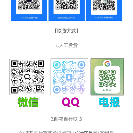
结算-付款
结账
【取货方式】
网络服务
1.人工发货
云短信-接码
安卓-V2rayN
机场订阅
流媒体账号
环球巴士
2.邮箱自行取货
谷歌产品
①打开支付宝账单详情页中的
“订单号”
复制后