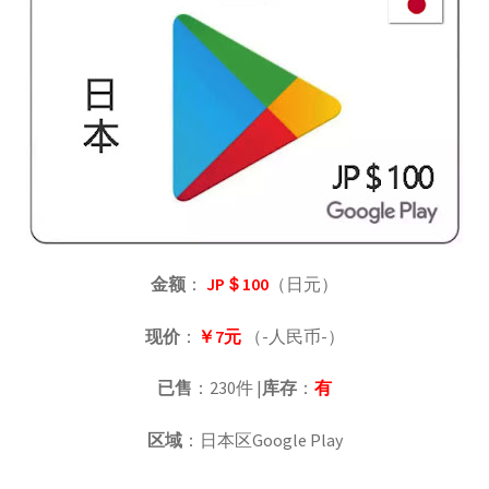
账号驿站
苹果礼品卡
苹果礼品卡付款页：
谷歌One
谷歌代购
金额
：
JP＄100
（日元）
谷歌礼品卡
现价
：
￥7元
（-人民币-）
已售
：230件 |
库存
：
有
土耳其礼品卡
区域
：日本区Google Play
日本礼品卡