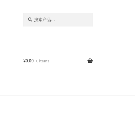
搜
搜
索：
索
¥
0.00
0 items