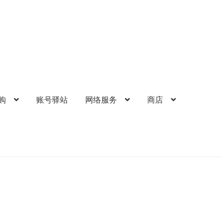
购
账号驿站
网络服务
商店
的帐户
礼品卡锁卡注意事项
结算-付款
结账
网络服务
苹果礼品卡
歌礼品卡
账号驿站
购物车
软件游戏内购