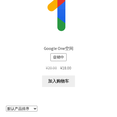
结算-付款
结账
网络服务
云短信-接码
Google One空间
促销中
安卓-V2rayN
原
当
¥
20.00
¥
18.00
机场订阅
价
前
为：
价
加入购物车
流媒体账号
¥20.00。
格
为：
环球巴士
¥18.00。
谷歌产品