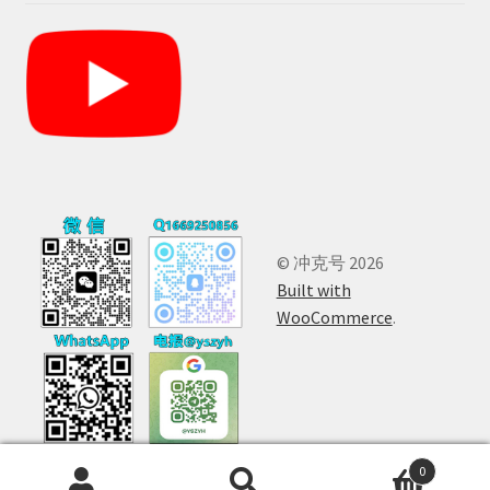
© 冲克号 2026
Built with
WooCommerce
.
0