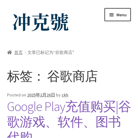
Skip
Skip
Menu
to
to
navigation
content
首页
首页
文章已标记为“谷歌商店”
ChatGPT-AI会员
标签：
谷歌商店
YouTube会员
商店
Posted on
2025年2月26日
by
ckh
Google Play充值购买|谷
我的帐户
歌游戏、软件、图书
礼品卡锁卡注意事项
代购