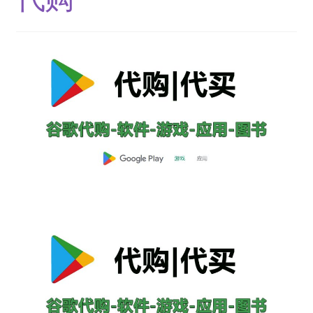
结算-付款
结账
网络服务
云短信-接码
安卓-V2rayN
机场订阅
流媒体账号
环球巴士
谷歌产品